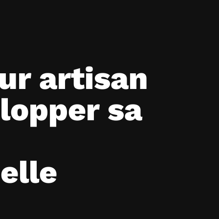
ur artisan
elopper sa
elle