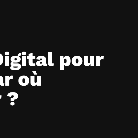
igital pour
ar où
 ?