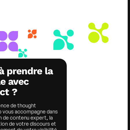
à prendre la
le avec
ct ?
nce de thought
p
vous accompagne dans
n de contenu expert, la
tion de votre discours et
ement de votre visibilité