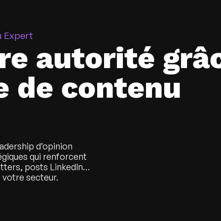
u Expert
re autorité grâ
e de contenu
adership d’opinion
égiques qui renforcent
letters, posts LinkedIn…
 votre secteur.