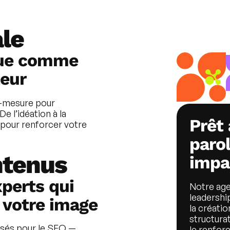
ale
que comme
teur
r-mesure pour
De l’idéation à la
Prêt 
 pour renforcer votre
paro
ntenus
impa
perts qui
Notre
age
leadershi
 votre image
la créatio
structura
sés pour le SEO —
le renforc